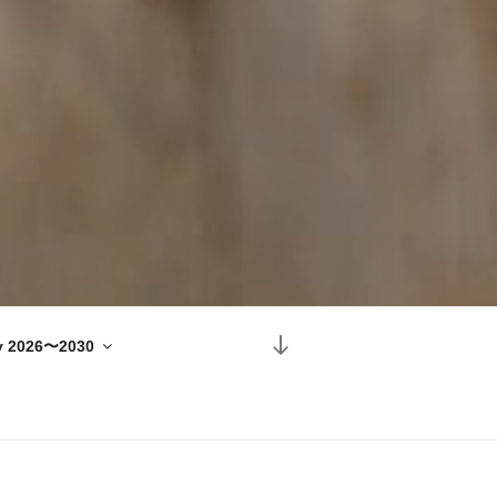
本
y 2026〜2030
文
ま
で
ス
ク
ロ