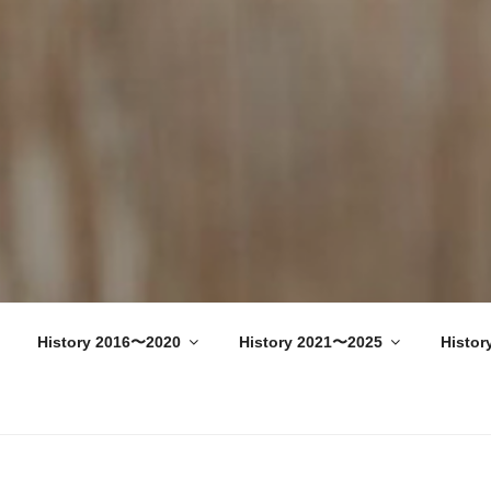
n Star Wars Fan Meeting –
History 2016〜2020
History 2021〜2025
Histor