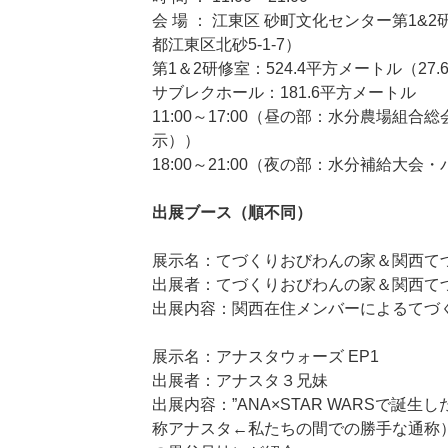
会 場 ： 江東区 砂町文化センター第1&
都江東区北砂5-1-7）
第1＆2研修室：524.4平方メートル（27.6
サブレクホール：181.6平方メートル
11:00～17:00（昼の部：水分農場組
示））
18:00～21:00（夜の部：水分補給大会
出展ブース（順不同）
展示名：てづくりおびわんの家＆関西て
出展者：てづくりおびわんの家＆関西て
出展内容：関西在住メンバーによるてづ
展示名：アナスタウォーズ EP1
出展者：アナスタ３兄妹
出展内容：”ANA×STAR WARSで誕
称アナスタ←私たちの間での勝手な通称