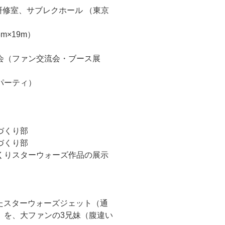
2研修室、サブレクホール （東京
m×19m）
合総会（ファン交流会・ブース展
・パーティ）
づくり部
づくり部
くりスターウォーズ作品の展示
生したスターウォーズジェット（通
）を、大ファンの3兄妹（腹違い