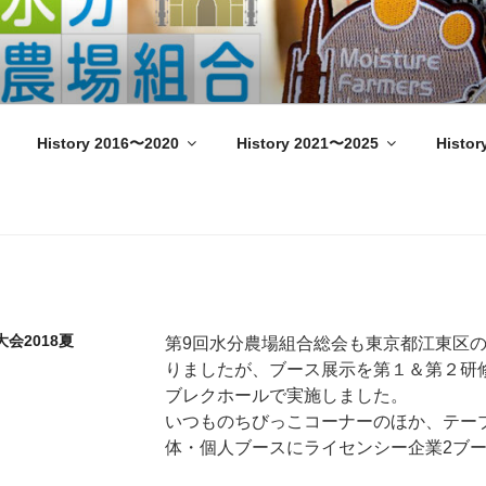
n Star Wars Fan Meeting –
History 2016〜2020
History 2021〜2025
Histor
会2018夏
第9回水分農場組合総会も東京都江東区
りましたが、ブース展示を第１＆第２研
ブレクホールで実施しました。
いつものちびっこコーナーのほか、テーブ
体・個人ブースにライセンシー企業2ブ