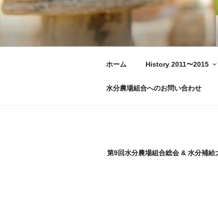
コ
ン
テ
水分農場組合
Moisture Farmers Union – Japa
ン
ツ
へ
ホーム
History 2011〜2015
ス
キ
水分農場組合へのお問い合わせ
ッ
プ
第9回水分農場組合総会 & 水分補給大