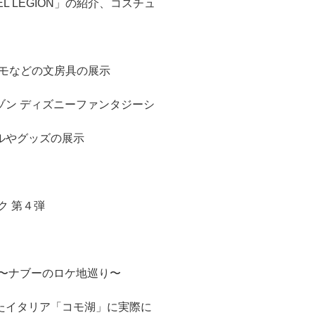
 LEGION」の紹介、コスチュ
メモなどの文房具の展示
ゾン ディズニーファンタジーシ
ルやグッズの展示
ク 第４弾
 〜ナブーのロケ地巡り〜
たイタリア「コモ湖」に実際に