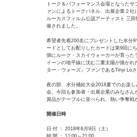
トーク＆パフォーマンス会場となったサ
ァンによるトークパネル、出展企業２社
ルーカスフィルム公認アーティスト 三
催されました。
希望者先着200名にプレゼントした水分
ードとしてお配りしたカードは第9回にち
側にルーク・スカイウォーカーが育った
イーンの地平線に沈む二重太陽が描かれ
ター・ウォーズ』ファンであるTinyi L
夜の部、水分補給大会2018夏でのお楽
会。今回も参加者・出展企業のみなさん
賞品がテーブルに並べられ、熱い争奪戦
開催日時
日 付 ： 2018年6月9日（土）
時 間 ： 11:00～21:00