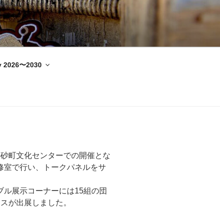
y 2026〜2030
の砂町文化センターでの開催とな
修室で行い、トークパネルをサ
ル展示コーナーには15組の団
ースが出展しました。