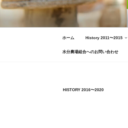
コ
ン
テ
水分農場組合
Moisture Farmers Union – Japa
ン
ツ
へ
ホーム
History 2011〜2015
ス
キ
水分農場組合へのお問い合わせ
ッ
プ
HISTORY 2016〜2020